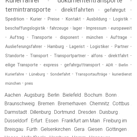
Kurierfahrer
dokumententransporte
-
-
termintransporte
direktfahrten
-
-
gefahrgut
-
-
-
-
-
-
-
Spedition
Kurier
Preise
Kontakt
Ausbildung
Logistik
-
-
-
-
beschaffungslogistik
fahrzeuge
lager
Impressum
europaweit
-
-
-
-
-
-
Auftrag
Transporte
disponent
münchen
Auftrage
-
-
-
-
-
Auslieferungsfahrer
Hamburg
Lagerist
Logistiker
Partner
-
-
-
-
-
Standorte
Transport
Transportpartner
alfons
direktfahrt
-
-
-
-
-
eilige Transporte
express
gefahrguttransport
ADR
Berlin
-
-
-
-
Kurierfahre
Lüneburg
Sonderfahrt
Transportaufträge
kurierdienst
-
münchen
preis
88400
88400
88400
88400
88400
88400
Aachen
.
Augsburg
.
Berlin
.
Bielefeld
.
Bochum
.
Bonn
.
88400
88400
88400
88400
88
Braunschweig
.
Bremen
.
Bremerhaven
.
Chemnitz
.
Cottbus
.
88400
88400
88400
88400
88400
Darmstadt
.
Dillenburg
.
Dortmund
.
Dresden
.
Duisburg
.
88400
88400
88400
88400
Düsseldorf
.
Erfurt
.
Essen
.
Frankfurt am Main
.
Freiburg im
88400
88400
88400
88400
88400
884
Breisgau
.
Fürth
.
Gelsenkirchen
.
Gera
.
Giesen
.
Göttingen
.