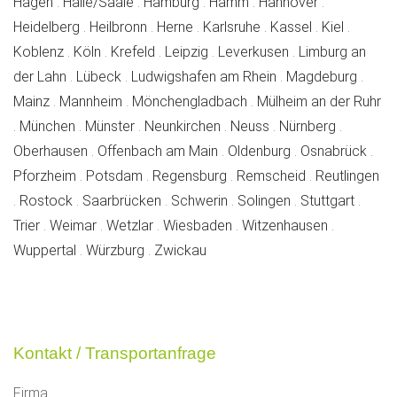
88400
88400
88400
88400
88400
Hagen
.
Halle/Saale
.
Hamburg
.
Hamm
.
Hannover
.
88400
88400
88400
88400
88400
88400
Heidelberg
.
Heilbronn
.
Herne
.
Karlsruhe
.
Kassel
.
Kiel
.
88400
88400
88400
88400
88400
Koblenz
.
Köln
.
Krefeld
.
Leipzig
.
Leverkusen
.
Limburg an
88400
88400
88400
8840
der Lahn
.
Lübeck
.
Ludwigshafen am Rhein
.
Magdeburg
.
88400
88400
88400
Mainz
.
Mannheim
.
Mönchengladbach
.
Mülheim an der Ruhr
88400
88400
88400
88400
88400
88400
.
München
.
Münster
.
Neunkirchen
.
Neuss
.
Nürnberg
.
88400
88400
88400
884
Oberhausen
.
Offenbach am Main
.
Oldenburg
.
Osnabrück
.
88400
88400
88400
88400
Pforzheim
.
Potsdam
.
Regensburg
.
Remscheid
.
Reutlingen
88400
88400
88400
88400
88400
88400
.
Rostock
.
Saarbrücken
.
Schwerin
.
Solingen
.
Stuttgart
.
88400
88400
88400
88400
88400
Trier
.
Weimar
.
Wetzlar
.
Wiesbaden
.
Witzenhausen
.
88400
88400
88400
Wuppertal
.
Würzburg
.
Zwickau
Kontakt / Transportanfrage
Firma