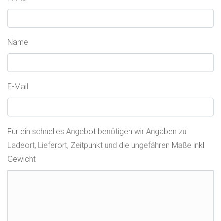
Name
E-Mail
Für ein schnelles Angebot benötigen wir Angaben zu
Ladeort, Lieferort, Zeitpunkt und die ungefähren Maße inkl.
Gewicht