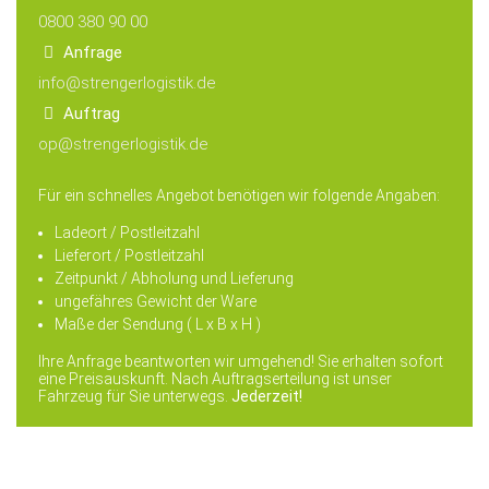
0800 380 90 00
Anfrage
info@strengerlogistik.de
Auftrag
op@strengerlogistik.de
Für ein schnelles Angebot benötigen wir folgende Angaben:
Ladeort / Postleitzahl
Lieferort / Postleitzahl
Zeitpunkt / Abholung und Lieferung
ungefähres Gewicht der Ware
Maße der Sendung ( L x B x H )
Ihre Anfrage beantworten wir umgehend! Sie erhalten sofort
eine Preisauskunft. Nach Auftragserteilung ist unser
Fahrzeug für Sie unterwegs.
Jederzeit!