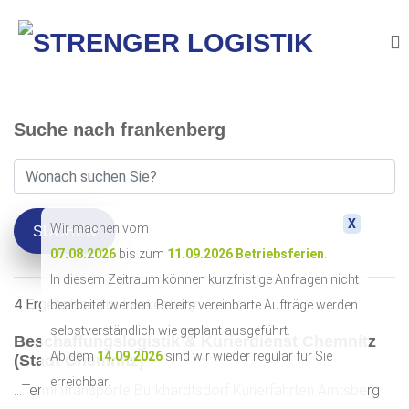
Suche nach frankenberg
X
Wir machen vom
SUCHEN
07.08.2026
bis zum
11.09.2026
Betriebsferien
.
In diesem Zeitraum können kurzfristige Anfragen nicht
4 Ergebnisse für
frankenberg
:
bearbeitet werden. Bereits vereinbarte Aufträge werden
selbstverständlich wie geplant ausgeführt.
Beschaffungslogistik & Kurierdienst Chemnitz
Ab dem
14.09.2026
sind wir wieder regulär für Sie
(Stadt Chemnitz)
erreichbar.
...Termintransporte Burkhardtsdorf Kurierfahrten Amtsberg