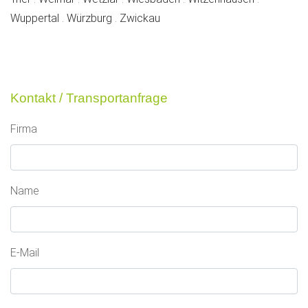
frankenberg
frankenberg
frankenberg
Wuppertal
.
Würzburg
.
Zwickau
Kontakt / Transportanfrage
Firma
Name
E-Mail