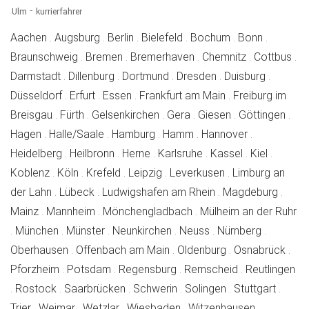
-
Ulm
kurrierfahrer
frankenberg
frankenberg
frankenberg
frankenberg
frankenberg
frankenb
Aachen
.
Augsburg
.
Berlin
.
Bielefeld
.
Bochum
.
Bonn
.
frankenberg
frankenberg
frankenberg
frankenberg
fr
Braunschweig
.
Bremen
.
Bremerhaven
.
Chemnitz
.
Cottbus
.
frankenberg
frankenberg
frankenberg
frankenberg
franken
Darmstadt
.
Dillenburg
.
Dortmund
.
Dresden
.
Duisburg
.
frankenberg
frankenberg
frankenberg
frankenberg
Düsseldorf
.
Erfurt
.
Essen
.
Frankfurt am Main
.
Freiburg im
frankenberg
frankenberg
frankenberg
frankenberg
frankenberg
fran
Breisgau
.
Fürth
.
Gelsenkirchen
.
Gera
.
Giesen
.
Göttingen
.
frankenberg
frankenberg
frankenberg
frankenberg
frankenberg
Hagen
.
Halle/Saale
.
Hamburg
.
Hamm
.
Hannover
.
frankenberg
frankenberg
frankenberg
frankenberg
frankenberg
franken
Heidelberg
.
Heilbronn
.
Herne
.
Karlsruhe
.
Kassel
.
Kiel
.
frankenberg
frankenberg
frankenberg
frankenberg
frankenberg
Koblenz
.
Köln
.
Krefeld
.
Leipzig
.
Leverkusen
.
Limburg an
frankenberg
frankenberg
frankenberg
frank
der Lahn
.
Lübeck
.
Ludwigshafen am Rhein
.
Magdeburg
.
frankenberg
frankenberg
frankenberg
Mainz
.
Mannheim
.
Mönchengladbach
.
Mülheim an der Ruhr
frankenberg
frankenberg
frankenberg
frankenberg
frankenberg
frankenb
.
München
.
Münster
.
Neunkirchen
.
Neuss
.
Nürnberg
.
frankenberg
frankenberg
frankenberg
fran
Oberhausen
.
Offenbach am Main
.
Oldenburg
.
Osnabrück
.
frankenberg
frankenberg
frankenberg
frankenberg
Pforzheim
.
Potsdam
.
Regensburg
.
Remscheid
.
Reutlingen
frankenberg
frankenberg
frankenberg
frankenberg
frankenberg
frank
.
Rostock
.
Saarbrücken
.
Schwerin
.
Solingen
.
Stuttgart
.
frankenberg
frankenberg
frankenberg
frankenberg
frankenbe
Trier
.
Weimar
.
Wetzlar
.
Wiesbaden
.
Witzenhausen
.