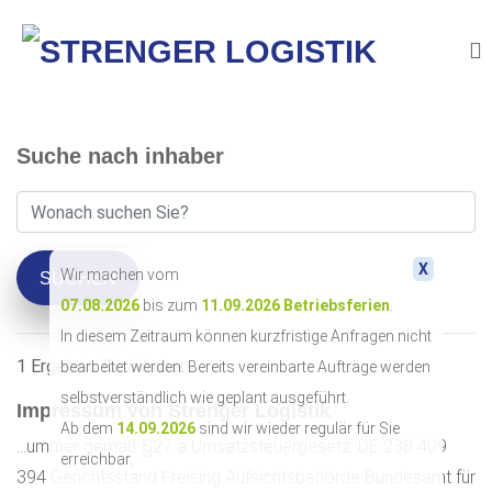
Suche nach inhaber
X
Wir machen vom
SUCHEN
07.08.2026
bis zum
11.09.2026
Betriebsferien
.
In diesem Zeitraum können kurzfristige Anfragen nicht
1 Ergebnis für
inhaber
:
bearbeitet werden. Bereits vereinbarte Aufträge werden
selbstverständlich wie geplant ausgeführt.
Impressum von Strenger Logistik
Ab dem
14.09.2026
sind wir wieder regulär für Sie
...ummer gemäß §27 a Umsatzsteuergesetz: DE 238 409
erreichbar.
394 Gerichtsstand Freising Aufsichtsbehörde Bundesamt für