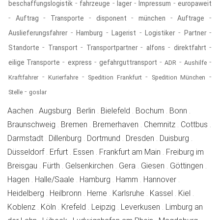
-
-
-
-
beschaffungslogistik
fahrzeuge
lager
Impressum
europaweit
-
-
-
-
-
-
Auftrag
Transporte
disponent
münchen
Auftrage
-
-
-
-
-
Auslieferungsfahrer
Hamburg
Lagerist
Logistiker
Partner
-
-
-
-
-
Standorte
Transport
Transportpartner
alfons
direktfahrt
-
-
-
-
-
eilige Transporte
express
gefahrguttransport
ADR
Aushilfe
-
-
-
-
Kraftfahrer
Kurierfahre
Spedition Frankfurt
Spedition München
-
Stelle
goslar
inhaber
inhaber
inhaber
inhaber
inhaber
inhaber
Aachen
.
Augsburg
.
Berlin
.
Bielefeld
.
Bochum
.
Bonn
.
inhaber
inhaber
inhaber
inhaber
inh
Braunschweig
.
Bremen
.
Bremerhaven
.
Chemnitz
.
Cottbus
.
inhaber
inhaber
inhaber
inhaber
inhaber
Darmstadt
.
Dillenburg
.
Dortmund
.
Dresden
.
Duisburg
.
inhaber
inhaber
inhaber
inhaber
Düsseldorf
.
Erfurt
.
Essen
.
Frankfurt am Main
.
Freiburg im
inhaber
inhaber
inhaber
inhaber
inhaber
inha
Breisgau
.
Fürth
.
Gelsenkirchen
.
Gera
.
Giesen
.
Göttingen
.
inhaber
inhaber
inhaber
inhaber
inhaber
Hagen
.
Halle/Saale
.
Hamburg
.
Hamm
.
Hannover
.
inhaber
inhaber
inhaber
inhaber
inhaber
inhaber
Heidelberg
.
Heilbronn
.
Herne
.
Karlsruhe
.
Kassel
.
Kiel
.
inhaber
inhaber
inhaber
inhaber
inhaber
Koblenz
.
Köln
.
Krefeld
.
Leipzig
.
Leverkusen
.
Limburg an