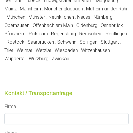
inhaber
inhaber
inhaber
inhab
der Lahn
.
Lübeck
.
Ludwigshafen am Rhein
.
Magdeburg
.
inhaber
inhaber
inhaber
Mainz
.
Mannheim
.
Mönchengladbach
.
Mülheim an der Ruhr
inhaber
inhaber
inhaber
inhaber
inhaber
inhaber
.
München
.
Münster
.
Neunkirchen
.
Neuss
.
Nürnberg
.
inhaber
inhaber
inhaber
inha
Oberhausen
.
Offenbach am Main
.
Oldenburg
.
Osnabrück
.
inhaber
inhaber
inhaber
inhaber
Pforzheim
.
Potsdam
.
Regensburg
.
Remscheid
.
Reutlingen
inhaber
inhaber
inhaber
inhaber
inhaber
inhabe
.
Rostock
.
Saarbrücken
.
Schwerin
.
Solingen
.
Stuttgart
.
inhaber
inhaber
inhaber
inhaber
inhaber
Trier
.
Weimar
.
Wetzlar
.
Wiesbaden
.
Witzenhausen
.
inhaber
inhaber
inhaber
Wuppertal
.
Würzburg
.
Zwickau
Kontakt / Transportanfrage
Firma