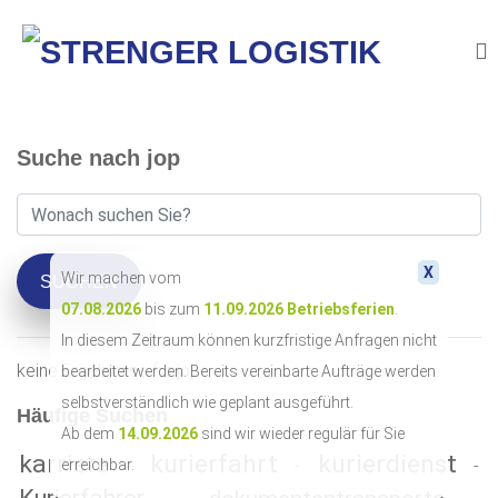
Suche nach jop
X
Wir machen vom
SUCHEN
07.08.2026
bis zum
11.09.2026
Betriebsferien
.
In diesem Zeitraum können kurzfristige Anfragen nicht
keine Ergebnisse für
jop
bearbeitet werden. Bereits vereinbarte Aufträge werden
selbstverständlich wie geplant ausgeführt.
Häufige Suchen
Ab dem
14.09.2026
sind wir wieder regulär für Sie
karriere
kurierfahrt
kurierdienst
erreichbar.
-
-
-