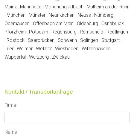
offene
offene
offene
Mainz
.
Mannheim
.
Mönchengladbach
.
Mülheim an der Ruhr
offene
offene
offene
offene
offene
offene
.
München
.
Münster
.
Neunkirchen
.
Neuss
.
Nürnberg
.
offene
offene
offene
offe
Oberhausen
.
Offenbach am Main
.
Oldenburg
.
Osnabrück
.
offene
offene
offene
offene
Pforzheim
.
Potsdam
.
Regensburg
.
Remscheid
.
Reutlingen
offene
offene
offene
offene
offene
offen
.
Rostock
.
Saarbrücken
.
Schwerin
.
Solingen
.
Stuttgart
.
offene
offene
offene
offene
offene
Trier
.
Weimar
.
Wetzlar
.
Wiesbaden
.
Witzenhausen
.
offene
offene
offene
Wuppertal
.
Würzburg
.
Zwickau
Kontakt / Transportanfrage
Firma
Name