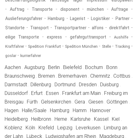
beschaffungslogistik
fahrzeuge
lager
Impressum
europaweit
-
-
-
-
-
-
Auftrag
Transporte
disponent
münchen
Auftrage
-
-
-
-
-
Auslieferungsfahrer
Hamburg
Lagerist
Logistiker
Partner
-
-
-
-
-
Standorte
Transport
Transportpartner
alfons
direktfahrt
-
-
-
-
eilige Transporte
express
gefahrguttransport
Aushilfe
-
-
-
-
-
Kraftfahrer
Spedition Frankfurt
Spedition München
Stelle
Tracking
-
goslar
kurrierfahrer
offene
offene
offene
offene
offene
offene
Aachen
.
Augsburg
.
Berlin
.
Bielefeld
.
Bochum
.
Bonn
.
offene
offene
offene
offene
of
Braunschweig
.
Bremen
.
Bremerhaven
.
Chemnitz
.
Cottbus
.
offene
offene
offene
offene
offene
Darmstadt
.
Dillenburg
.
Dortmund
.
Dresden
.
Duisburg
.
offene
offene
offene
offene
Düsseldorf
.
Erfurt
.
Essen
.
Frankfurt am Main
.
Freiburg im
offene
offene
offene
offene
offene
offe
Breisgau
.
Fürth
.
Gelsenkirchen
.
Gera
.
Giesen
.
Göttingen
.
offene
offene
offene
offene
offene
Hagen
.
Halle/Saale
.
Hamburg
.
Hamm
.
Hannover
.
offene
offene
offene
offene
offene
offene
Heidelberg
.
Heilbronn
.
Herne
.
Karlsruhe
.
Kassel
.
Kiel
.
offene
offene
offene
offene
offene
Koblenz
.
Köln
.
Krefeld
.
Leipzig
.
Leverkusen
.
Limburg an
offene
offene
offene
offen
der Lahn
.
Lübeck
.
Ludwigshafen am Rhein
.
Magdeburg
.