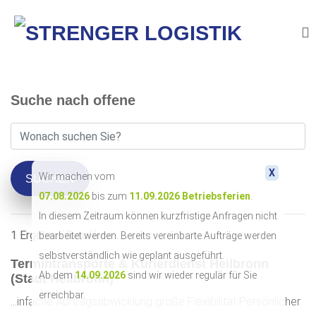
Suche nach offene
X
Wir machen vom
SUCHEN
07.08.2026
bis zum
11.09.2026
Betriebsferien
.
In diesem Zeitraum können kurzfristige Anfragen nicht
1 Ergebnis für
offene
:
bearbeitet werden. Bereits vereinbarte Aufträge werden
selbstverständlich wie geplant ausgeführt.
Termintransporte & Kurierdienst Heilbronn
Ab dem
14.09.2026
sind wir wieder regulär für Sie
(Stadt Heilbronn)
erreichbar.
...infache Auftragsabwicklung große Flexibilität Persönlicher