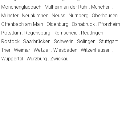
reichertshofen
reichertshofen
reichertsho
Mönchengladbach
.
Mülheim an der Ruhr
.
München
.
reichertshofen
reichertshofen
reichertshofen
reichertshofen
reichert
Münster
.
Neunkirchen
.
Neuss
.
Nürnberg
.
Oberhausen
.
reichertshofen
reichertshofen
reichertshofen
reicher
Offenbach am Main
.
Oldenburg
.
Osnabrück
.
Pforzheim
.
reichertshofen
reichertshofen
reichertshofen
reichertshofen
Potsdam
.
Regensburg
.
Remscheid
.
Reutlingen
.
reichertshofen
reichertshofen
reichertshofen
reichertshofen
reichert
Rostock
.
Saarbrücken
.
Schwerin
.
Solingen
.
Stuttgart
.
reichertshofen
reichertshofen
reichertshofen
reichertshofen
reichertsho
Trier
.
Weimar
.
Wetzlar
.
Wiesbaden
.
Witzenhausen
.
reichertshofen
reichertshofen
reichertshofen
Wuppertal
.
Würzburg
.
Zwickau