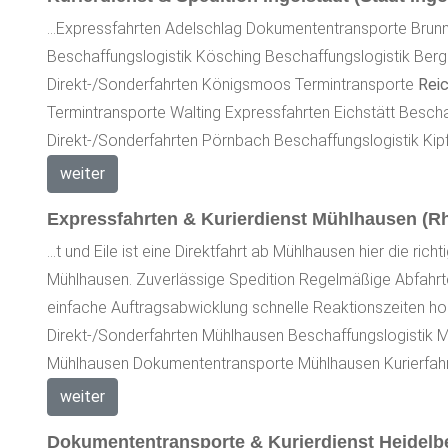
...Expressfahrten Adelschlag Dokumententransporte Brun
Beschaffungslogistik Kösching Beschaffungslogistik Berg
Direkt-/Sonderfahrten Königsmoos Termintransporte
Rei
Termintransporte Walting Expressfahrten Eichstätt Bescha
Direkt-/Sonderfahrten Pörnbach Beschaffungslogistik Kipf
weiter
Expressfahrten & Kurierdienst Mühlhausen (Rh
...t und Eile ist eine Direktfahrt ab Mühlhausen hier die ric
Mühlhausen. Zuverlässige Spedition Regelmäßige Abfahrten
einfache Auftragsabwicklung schnelle Reaktionszeiten ho
Direkt-/Sonderfahrten Mühlhausen Beschaffungslogistik 
Mühlhausen Dokumententransporte Mühlhausen Kurierfahrt
weiter
Dokumententransporte & Kurierdienst Heidelbe