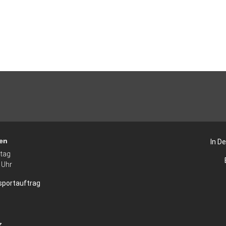
en
In De
itag
 Uhr
sportauftrag
z