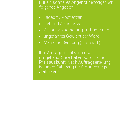
Für ein schnelles Angebot benötigen wir
folgende Angaben:
Ladeort / Postleitzahl
Lieferort / Postleitzahl
Zeitpunkt / Abholung und Lieferung
ungefähres Gewicht der Ware
Maße der Sendung ( L x B x H )
Ihre Anfrage beantworten wir
umgehend! Sie erhalten sofort eine
Preisauskunft. Nach Auftragserteilung
ist unser Fahrzeug für Sie unterwegs.
Jederzeit!