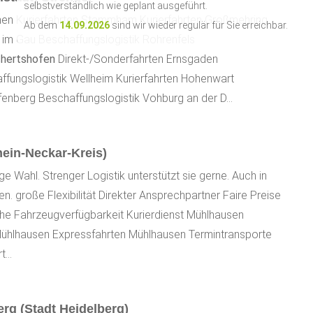
selbstverständlich wie geplant ausgeführt.
nen Kurierfahrten Stammham Kurierfahrten Großmehring
Ab dem
14.09.2026
sind wir wieder regulär für Sie erreichbar.
 im Gau Beschaffungslogistik Rohrenfels
chertshofen
Direkt-/Sonderfahrten Ernsgaden
ffungslogistik Wellheim Kurierfahrten Hohenwart
enberg Beschaffungslogistik Vohburg an der D...
ein-Neckar-Kreis)
htige Wahl. Strenger Logistik unterstützt sie gerne. Auch in
. große Flexibilität Direkter Ansprechpartner Faire Preise
he Fahrzeugverfügbarkeit Kurierdienst Mühlhausen
Mühlhausen Expressfahrten Mühlhausen Termintransporte
...
rg (Stadt Heidelberg)