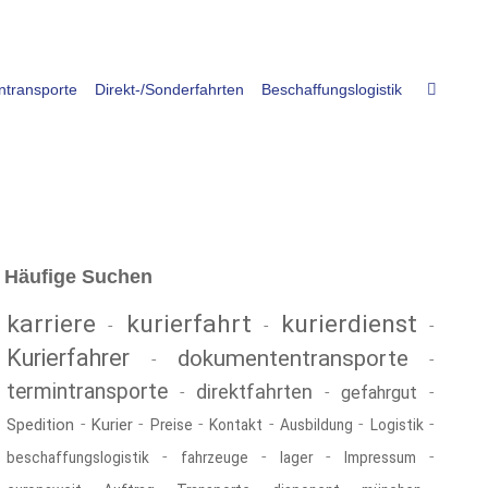
Suche
transporte
Direkt-/Sonderfahrten
Beschaffungslogistik
Häufige Suchen
karriere
kurierfahrt
kurierdienst
-
-
-
Kurierfahrer
dokumententransporte
-
-
termintransporte
direktfahrten
-
-
gefahrgut
-
-
-
-
-
-
-
Spedition
Kurier
Preise
Kontakt
Ausbildung
Logistik
-
-
-
-
beschaffungslogistik
fahrzeuge
lager
Impressum