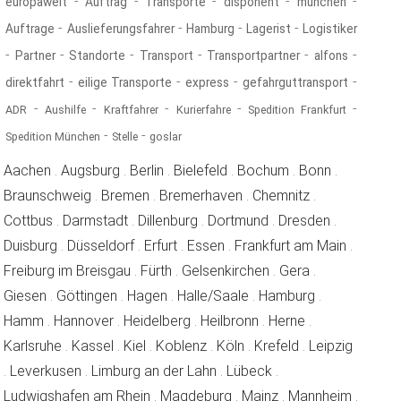
-
-
-
-
-
europaweit
Auftrag
Transporte
disponent
münchen
-
-
-
-
Auftrage
Auslieferungsfahrer
Hamburg
Lagerist
Logistiker
-
-
-
-
-
-
Partner
Standorte
Transport
Transportpartner
alfons
-
-
-
-
direktfahrt
eilige Transporte
express
gefahrguttransport
-
-
-
-
-
ADR
Aushilfe
Kraftfahrer
Kurierfahre
Spedition Frankfurt
-
-
Spedition München
Stelle
goslar
reichertshofen
reichertshofen
reichertshofen
reichertshofen
reichertshofen
reichertsh
Aachen
.
Augsburg
.
Berlin
.
Bielefeld
.
Bochum
.
Bonn
.
reichertshofen
reichertshofen
reichertshofen
reichertshofe
Braunschweig
.
Bremen
.
Bremerhaven
.
Chemnitz
.
reichertshofen
reichertshofen
reichertshofen
reichertshofen
reichertsh
Cottbus
.
Darmstadt
.
Dillenburg
.
Dortmund
.
Dresden
.
reichertshofen
reichertshofen
reichertshofen
reichertshofen
reicher
Duisburg
.
Düsseldorf
.
Erfurt
.
Essen
.
Frankfurt am Main
.
reichertshofen
reichertshofen
reichertshofen
reichertshofe
Freiburg im Breisgau
.
Fürth
.
Gelsenkirchen
.
Gera
.
reichertshofen
reichertshofen
reichertshofen
reichertshofen
reichertshof
Giesen
.
Göttingen
.
Hagen
.
Halle/Saale
.
Hamburg
.
reichertshofen
reichertshofen
reichertshofen
reichertshofen
reichertshofen
Hamm
.
Hannover
.
Heidelberg
.
Heilbronn
.
Herne
.
reichertshofen
reichertshofen
reichertshofen
reichertshofen
reichertshofen
reichertshofen
Karlsruhe
.
Kassel
.
Kiel
.
Koblenz
.
Köln
.
Krefeld
.
Leipzig
reichertshofen
reichertshofen
reichertshofen
reichertshofen
.
Leverkusen
.
Limburg an der Lahn
.
Lübeck
.
reichertshofen
reichertshofen
reichertshofen
reicher
Ludwigshafen am Rhein
.
Magdeburg
.
Mainz
.
Mannheim
.