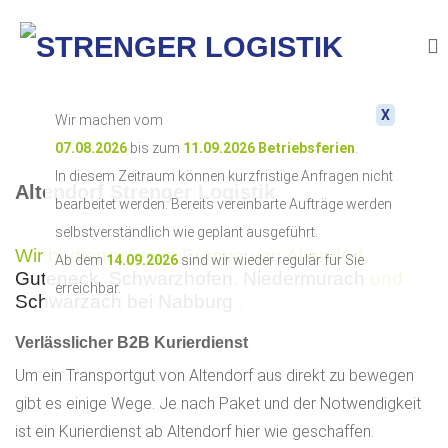
X
Wir machen vom
07.08.2026
bis zum
11.09.2026
Betriebsferien
.
In diesem Zeitraum können kurzfristige Anfragen nicht
Altendorf Strenger Logistik
bearbeitet werden. Bereits vereinbarte Aufträge werden
selbstverständlich wie geplant ausgeführt.
Wir bedienen ganz Europa von Altendorf,
Ab dem
14.09.2026
sind wir wieder regulär für Sie
Guteneck
,
Schwarzhofen
,
Niedermurach
und
erreichbar.
Schwarzach bei Nabburg
.
Verlässlicher B2B Kurierdienst
Um ein Transportgut von Altendorf aus direkt zu bewegen
gibt es einige Wege. Je nach Paket und der Notwendigkeit
ist ein Kurierdienst ab Altendorf hier wie geschaffen.