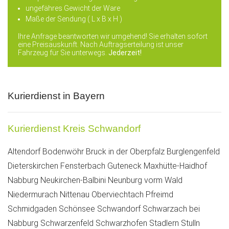
ungefähres Gewicht der Ware
Maße der Sendung ( L x B x H )
Ihre Anfrage beantworten wir umgehend! Sie erhalten sofort
eine Preisauskunft. Nach Auftragserteilung ist unser
Fahrzeug für Sie unterwegs.
Jederzeit!
Kurierdienst in Bayern
Kurierdienst Kreis Schwandorf
Altendorf
Bodenwöhr
Bruck in der Oberpfalz
Burglengenfeld
Dieterskirchen
Fensterbach
Guteneck
Maxhütte-Haidhof
Nabburg
Neukirchen-Balbini
Neunburg vorm Wald
Niedermurach
Nittenau
Oberviechtach
Pfreimd
Schmidgaden
Schönsee
Schwandorf
Schwarzach bei
Nabburg
Schwarzenfeld
Schwarzhofen
Stadlern
Stulln