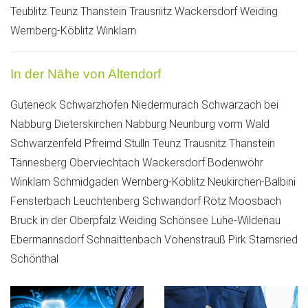
Teublitz
Teunz
Thanstein
Trausnitz
Wackersdorf
Weiding
Wernberg-Köblitz
Winklarn
In der Nähe von Altendorf
Guteneck
Schwarzhofen
Niedermurach
Schwarzach bei
Nabburg
Dieterskirchen
Nabburg
Neunburg vorm Wald
Schwarzenfeld
Pfreimd
Stulln
Teunz
Trausnitz
Thanstein
Tännesberg
Oberviechtach
Wackersdorf
Bodenwöhr
Winklarn
Schmidgaden
Wernberg-Köblitz
Neukirchen-Balbini
Fensterbach
Leuchtenberg
Schwandorf
Rötz
Moosbach
Bruck in der Oberpfalz
Weiding
Schönsee
Luhe-Wildenau
Ebermannsdorf
Schnaittenbach
Vohenstrauß
Pirk
Stamsried
Schönthal