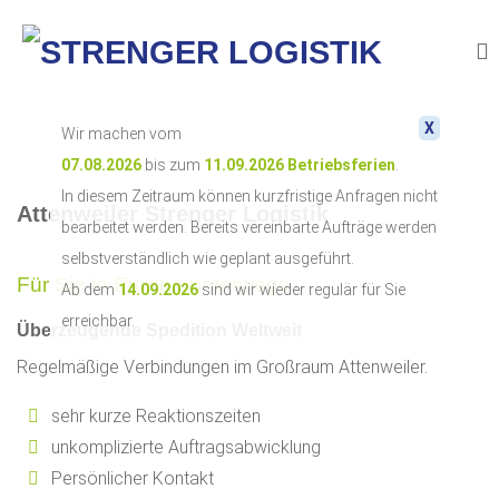
X
Wir machen vom
07.08.2026
bis zum
11.09.2026
Betriebsferien
.
In diesem Zeitraum können kurzfristige Anfragen nicht
Attenweiler Strenger Logistik
bearbeitet werden. Bereits vereinbarte Aufträge werden
selbstverständlich wie geplant ausgeführt.
Für Sie in Europa unterwegs.
Ab dem
14.09.2026
sind wir wieder regulär für Sie
erreichbar.
Überzeugende Spedition Weltweit
Regelmäßige Verbindungen im Großraum Attenweiler.
sehr kurze Reaktionszeiten
unkomplizierte Auftragsabwicklung
Persönlicher Kontakt