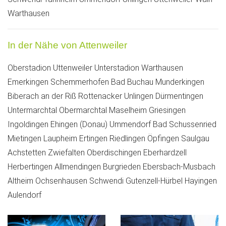
Warthausen
In der Nähe von Attenweiler
Oberstadion
Uttenweiler
Unterstadion
Warthausen
Emerkingen
Schemmerhofen
Bad Buchau
Munderkingen
Biberach an der Riß
Rottenacker
Unlingen
Dürmentingen
Untermarchtal
Obermarchtal
Maselheim
Griesingen
Ingoldingen
Ehingen (Donau)
Ummendorf
Bad Schussenried
Mietingen
Laupheim
Ertingen
Riedlingen
Öpfingen
Saulgau
Achstetten
Zwiefalten
Oberdischingen
Eberhardzell
Herbertingen
Allmendingen
Burgrieden
Ebersbach-Musbach
Altheim
Ochsenhausen
Schwendi
Gutenzell-Hürbel
Hayingen
Aulendorf