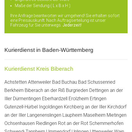
Maße der Sendung ( L x B x H )
Ihre Anfrage beantworten wir umgehend! Sie erhalten sofort
eine Preisauskunft. Nach Auftragserteilung ist unser
Fahrzeug für Sie unterwegs.
Jederzeit!
Kurierdienst in Baden-Württemberg
Kurierdienst Kreis Biberach
Achstetten
Attenweiler
Bad Buchau
Bad Schussenried
Berkheim
Biberach an der Riß
Burgrieden
Dettingen an der
Iller
Dürmentingen
Eberhardzell
Erolzheim
Ertingen
Gutenzell-Hürbel
Ingoldingen
Kirchberg an der Iller
Kirchdorf
an der Iller
Langenenslingen
Laupheim
Maselheim
Mietingen
Ochsenhausen
Riedlingen
Rot an der Rot
Schemmerhofen
Schwendi
Tannheim
Ummendorf
Unlingen
Uttenweiler
Wain