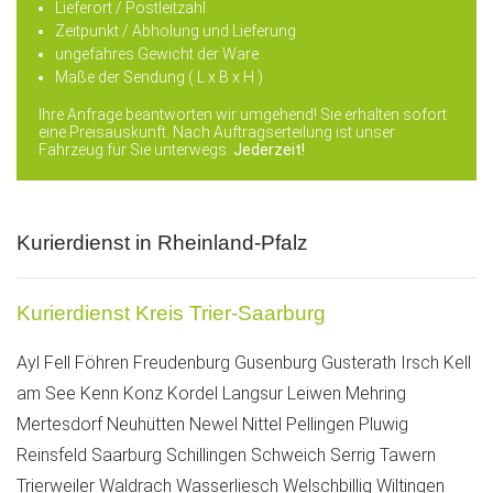
Lieferort
/ Postleitzahl
Zeitpunkt / Abholung und Lieferung
ungefähres Gewicht der Ware
Maße der Sendung ( L x B x H )
Ihre Anfrage beantworten wir umgehend! Sie erhalten sofort
eine Preisauskunft. Nach Auftragserteilung ist unser
Fahrzeug für Sie unterwegs.
Jederzeit!
Kurierdienst in Rheinland-Pfalz
Kurierdienst Kreis Trier-Saarburg
Ayl
Fell
Föhren
Freudenburg
Gusenburg
Gusterath
Irsch
Kell
am See
Kenn
Konz
Kordel
Langsur
Leiwen
Mehring
Mertesdorf
Neuhütten
Newel
Nittel
Pellingen
Pluwig
Reinsfeld
Saarburg
Schillingen
Schweich
Serrig
Tawern
Trierweiler
Waldrach
Wasserliesch
Welschbillig
Wiltingen