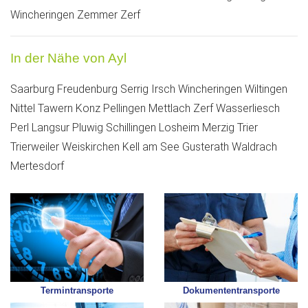
Wincheringen
Zemmer
Zerf
In der Nähe von Ayl
Saarburg
Freudenburg
Serrig
Irsch
Wincheringen
Wiltingen
Nittel
Tawern
Konz
Pellingen
Mettlach
Zerf
Wasserliesch
Perl
Langsur
Pluwig
Schillingen
Losheim
Merzig
Trier
Trierweiler
Weiskirchen
Kell am See
Gusterath
Waldrach
Mertesdorf
Termintransporte
Dokumententransporte