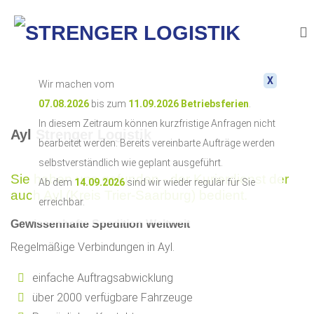
X
Wir machen vom
07.08.2026
bis zum
11.09.2026
Betriebsferien
.
In diesem Zeitraum können kurzfristige Anfragen nicht
Ayl Strenger Logistik
bearbeitet werden. Bereits vereinbarte Aufträge werden
selbstverständlich wie geplant ausgeführt.
Sie haben uns gefunden - der Kurierdienst der
Ab dem
14.09.2026
sind wir wieder regulär für Sie
auch Ayl (Kreis Trier-Saarburg) bedient.
erreichbar.
Gewissenhafte Spedition Weltweit
Regelmäßige Verbindungen in Ayl.
einfache Auftragsabwicklung
über 2000 verfügbare Fahrzeuge