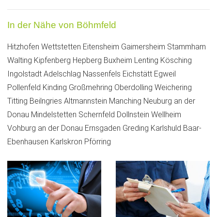
In der Nähe von Böhmfeld
Hitzhofen
Wettstetten
Eitensheim
Gaimersheim
Stammham
Walting
Kipfenberg
Hepberg
Buxheim
Lenting
Kösching
Ingolstadt
Adelschlag
Nassenfels
Eichstätt
Egweil
Pollenfeld
Kinding
Großmehring
Oberdolling
Weichering
Titting
Beilngries
Altmannstein
Manching
Neuburg an der
Donau
Mindelstetten
Schernfeld
Dollnstein
Wellheim
Vohburg an der Donau
Ernsgaden
Greding
Karlshuld
Baar-
Ebenhausen
Karlskron
Pförring