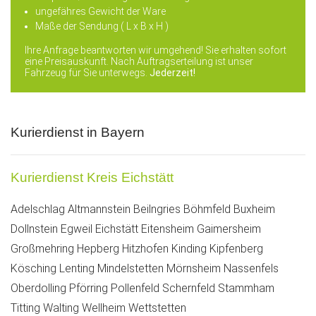
ungefähres Gewicht der Ware
Maße der Sendung ( L x B x H )
Ihre Anfrage beantworten wir umgehend! Sie erhalten sofort
eine Preisauskunft. Nach Auftragserteilung ist unser
Fahrzeug für Sie unterwegs.
Jederzeit!
Kurierdienst in Bayern
Kurierdienst Kreis Eichstätt
Adelschlag
Altmannstein
Beilngries
Böhmfeld
Buxheim
Dollnstein
Egweil
Eichstätt
Eitensheim
Gaimersheim
Großmehring
Hepberg
Hitzhofen
Kinding
Kipfenberg
Kösching
Lenting
Mindelstetten
Mörnsheim
Nassenfels
Oberdolling
Pförring
Pollenfeld
Schernfeld
Stammham
Titting
Walting
Wellheim
Wettstetten