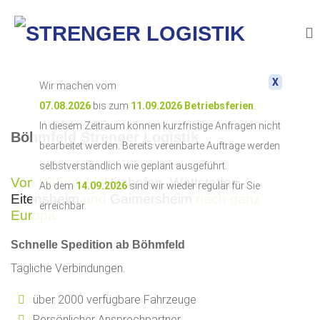
X
Wir machen vom
07.08.2026
bis zum
11.09.2026
Betriebsferien
.
In diesem Zeitraum können kurzfristige Anfragen nicht
Böhmfeld Strenger Logistik
bearbeitet werden. Bereits vereinbarte Aufträge werden
selbstverständlich wie geplant ausgeführt.
Von Böhmfeld,
Hitzhofen
,
Wettstetten
,
Ab dem
14.09.2026
sind wir wieder regulär für Sie
Eitensheim
und
Gaimersheim
nach ganz
erreichbar.
Europa.
Schnelle Spedition ab Böhmfeld
Tägliche Verbindungen.
über 2000 verfügbare Fahrzeuge
Persönlicher Ansprechpartner