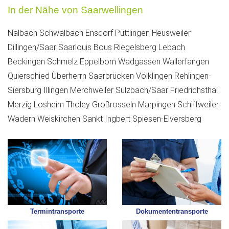
In der Nähe von Saarwellingen
Nalbach
Schwalbach
Ensdorf
Püttlingen
Heusweiler
Dillingen/Saar
Saarlouis
Bous
Riegelsberg
Lebach
Beckingen
Schmelz
Eppelborn
Wadgassen
Wallerfangen
Quierschied
Überherrn
Saarbrücken
Völklingen
Rehlingen-
Siersburg
Illingen
Merchweiler
Sulzbach/Saar
Friedrichsthal
Merzig
Losheim
Tholey
Großrosseln
Marpingen
Schiffweiler
Wadern
Weiskirchen
Sankt Ingbert
Spiesen-Elversberg
Termintransporte
Dokumententransporte