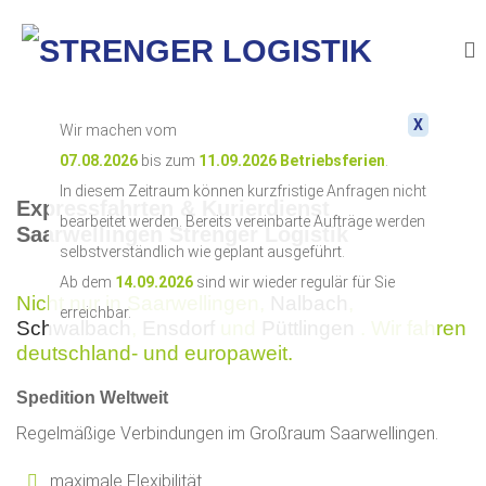
X
Wir machen vom
07.08.2026
bis zum
11.09.2026
Betriebsferien
.
In diesem Zeitraum können kurzfristige Anfragen nicht
Expressfahrten & Kurierdienst
bearbeitet werden. Bereits vereinbarte Aufträge werden
Saarwellingen Strenger Logistik
selbstverständlich wie geplant ausgeführt.
Ab dem
14.09.2026
sind wir wieder regulär für Sie
Nicht nur in Saarwellingen,
Nalbach
,
erreichbar.
Schwalbach
,
Ensdorf
und
Püttlingen
. Wir fahren
deutschland- und europaweit.
Spedition Weltweit
Regelmäßige Verbindungen im Großraum Saarwellingen.
maximale Flexibilität