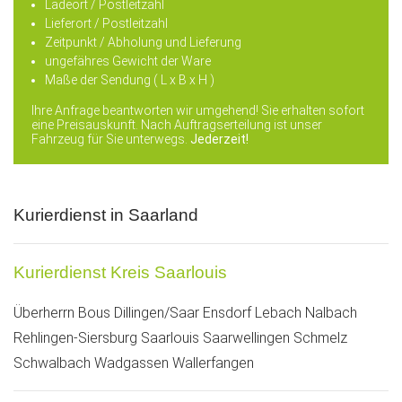
Ladeort
/ Postleitzahl
Lieferort
/ Postleitzahl
Zeitpunkt / Abholung und Lieferung
ungefähres Gewicht der Ware
Maße der Sendung ( L x B x H )
Ihre Anfrage beantworten wir umgehend! Sie erhalten sofort
eine Preisauskunft. Nach Auftragserteilung ist unser
Fahrzeug für Sie unterwegs.
Jederzeit!
Kurierdienst in Saarland
Kurierdienst Kreis Saarlouis
Überherrn
Bous
Dillingen/Saar
Ensdorf
Lebach
Nalbach
Rehlingen-Siersburg
Saarlouis
Saarwellingen
Schmelz
Schwalbach
Wadgassen
Wallerfangen